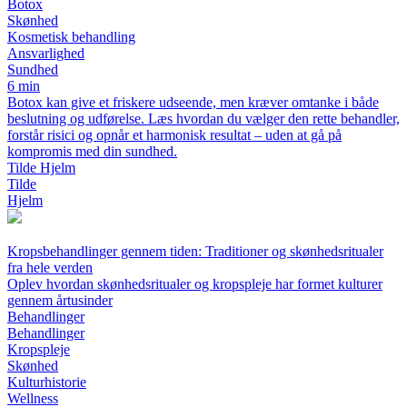
Botox
Skønhed
Kosmetisk behandling
Ansvarlighed
Sundhed
6 min
Botox kan give et friskere udseende, men kræver omtanke i både
beslutning og udførelse. Læs hvordan du vælger den rette behandler,
forstår risici og opnår et harmonisk resultat – uden at gå på
kompromis med din sundhed.
Tilde Hjelm
Tilde
Hjelm
Kropsbehandlinger gennem tiden: Traditioner og skønhedsritualer
fra hele verden
Oplev hvordan skønhedsritualer og kropspleje har formet kulturer
gennem årtusinder
Behandlinger
Behandlinger
Kropspleje
Skønhed
Kulturhistorie
Wellness