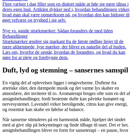
Flere vælger i dag filler som en diskret måde at føle sig mere tilpas i
deres egen hud. Artiklen dykker ned i, hvordan behandlingen virker,
hvad man skal være opmærksom på, og hvordan den kan bidrage til
øget velvære og tryghed i sig selv.
Nye vs. gamle strækmærker: Sådan forandres de med tiden
Behandlinger
Strækmærker ændrer sig markant fra de første rødlige linjer til de
mere afdæmpede, lyse mærker, der bliver en naturlig del af huden.
Læs om, hvorfor de opstår, hvordan de forandres, og hvad du kan
gøre for at pleje og forebygge dem.
Duft, lyd og stemning – sansernes samspil
En vigtig del af oplevelsen ligger i omgivelserne. Duftene fra
æteriske olier, den dæmpede musik og det varme lys skaber en
atmosfære, der inviterer til ro. Aromaterapi bruges ofte som en del af
ansigtsbehandlinger, fordi bestemte dufte kan påvirke humøret og
nervesystemet. Lavendel virker beroligende, citrus kan give energi,
og rosentræ kan skabe en følelse af balance.
Når sanserne stimuleres på en harmonisk måde, hjælper det sindet
med at give slip på bekymringer og finde tilbage til nuet. Det er her,
ansigtsbehandlingen bliver en form for sanseterapi – en pause, hvor