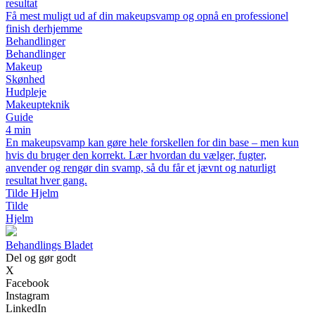
resultat
Få mest muligt ud af din makeupsvamp og opnå en professionel
finish derhjemme
Behandlinger
Behandlinger
Makeup
Skønhed
Hudpleje
Makeupteknik
Guide
4 min
En makeupsvamp kan gøre hele forskellen for din base – men kun
hvis du bruger den korrekt. Lær hvordan du vælger, fugter,
anvender og rengør din svamp, så du får et jævnt og naturligt
resultat hver gang.
Tilde Hjelm
Tilde
Hjelm
B
ehandlings
B
ladet
Del og gør godt
X
Facebook
Instagram
LinkedIn