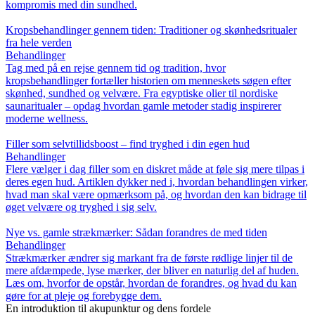
kompromis med din sundhed.
Kropsbehandlinger gennem tiden: Traditioner og skønhedsritualer
fra hele verden
Behandlinger
Tag med på en rejse gennem tid og tradition, hvor
kropsbehandlinger fortæller historien om menneskets søgen efter
skønhed, sundhed og velvære. Fra egyptiske olier til nordiske
saunaritualer – opdag hvordan gamle metoder stadig inspirerer
moderne wellness.
Filler som selvtillidsboost – find tryghed i din egen hud
Behandlinger
Flere vælger i dag filler som en diskret måde at føle sig mere tilpas i
deres egen hud. Artiklen dykker ned i, hvordan behandlingen virker,
hvad man skal være opmærksom på, og hvordan den kan bidrage til
øget velvære og tryghed i sig selv.
Nye vs. gamle strækmærker: Sådan forandres de med tiden
Behandlinger
Strækmærker ændrer sig markant fra de første rødlige linjer til de
mere afdæmpede, lyse mærker, der bliver en naturlig del af huden.
Læs om, hvorfor de opstår, hvordan de forandres, og hvad du kan
gøre for at pleje og forebygge dem.
En introduktion til akupunktur og dens fordele