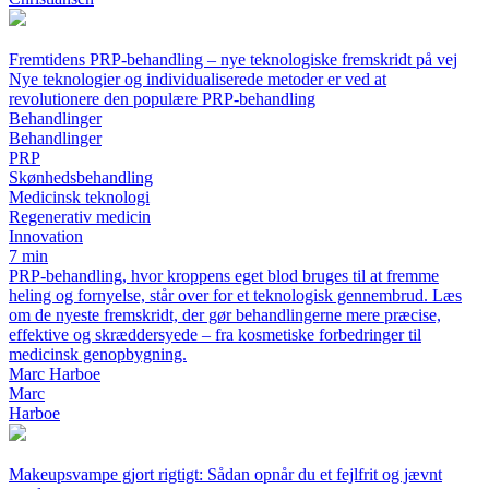
Fremtidens PRP-behandling – nye teknologiske fremskridt på vej
Nye teknologier og individualiserede metoder er ved at
revolutionere den populære PRP-behandling
Behandlinger
Behandlinger
PRP
Skønhedsbehandling
Medicinsk teknologi
Regenerativ medicin
Innovation
7 min
PRP-behandling, hvor kroppens eget blod bruges til at fremme
heling og fornyelse, står over for et teknologisk gennembrud. Læs
om de nyeste fremskridt, der gør behandlingerne mere præcise,
effektive og skræddersyede – fra kosmetiske forbedringer til
medicinsk genopbygning.
Marc Harboe
Marc
Harboe
Makeupsvampe gjort rigtigt: Sådan opnår du et fejlfrit og jævnt