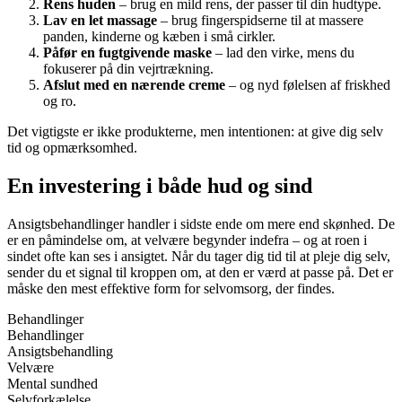
Rens huden
– brug en mild rens, der passer til din hudtype.
Lav en let massage
– brug fingerspidserne til at massere
panden, kinderne og kæben i små cirkler.
Påfør en fugtgivende maske
– lad den virke, mens du
fokuserer på din vejrtrækning.
Afslut med en nærende creme
– og nyd følelsen af friskhed
og ro.
Det vigtigste er ikke produkterne, men intentionen: at give dig selv
tid og opmærksomhed.
En investering i både hud og sind
Ansigtsbehandlinger handler i sidste ende om mere end skønhed. De
er en påmindelse om, at velvære begynder indefra – og at roen i
sindet ofte kan ses i ansigtet. Når du tager dig tid til at pleje dig selv,
sender du et signal til kroppen om, at den er værd at passe på. Det er
måske den mest effektive form for selvomsorg, der findes.
Behandlinger
Behandlinger
Ansigtsbehandling
Velvære
Mental sundhed
Selvforkælelse