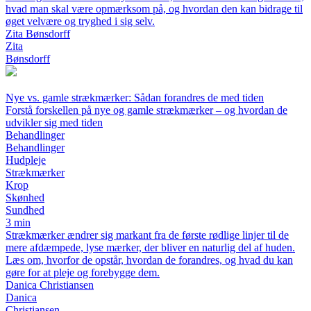
hvad man skal være opmærksom på, og hvordan den kan bidrage til
øget velvære og tryghed i sig selv.
Zita Bønsdorff
Zita
Bønsdorff
Nye vs. gamle strækmærker: Sådan forandres de med tiden
Forstå forskellen på nye og gamle strækmærker – og hvordan de
udvikler sig med tiden
Behandlinger
Behandlinger
Hudpleje
Strækmærker
Krop
Skønhed
Sundhed
3 min
Strækmærker ændrer sig markant fra de første rødlige linjer til de
mere afdæmpede, lyse mærker, der bliver en naturlig del af huden.
Læs om, hvorfor de opstår, hvordan de forandres, og hvad du kan
gøre for at pleje og forebygge dem.
Danica Christiansen
Danica
Christiansen