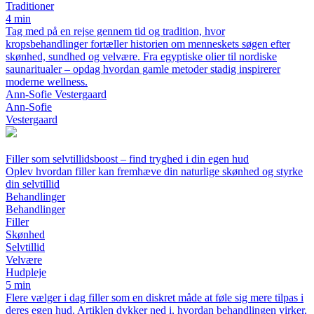
Traditioner
4 min
Tag med på en rejse gennem tid og tradition, hvor
kropsbehandlinger fortæller historien om menneskets søgen efter
skønhed, sundhed og velvære. Fra egyptiske olier til nordiske
saunaritualer – opdag hvordan gamle metoder stadig inspirerer
moderne wellness.
Ann-Sofie Vestergaard
Ann-Sofie
Vestergaard
Filler som selvtillidsboost – find tryghed i din egen hud
Oplev hvordan filler kan fremhæve din naturlige skønhed og styrke
din selvtillid
Behandlinger
Behandlinger
Filler
Skønhed
Selvtillid
Velvære
Hudpleje
5 min
Flere vælger i dag filler som en diskret måde at føle sig mere tilpas i
deres egen hud. Artiklen dykker ned i, hvordan behandlingen virker,