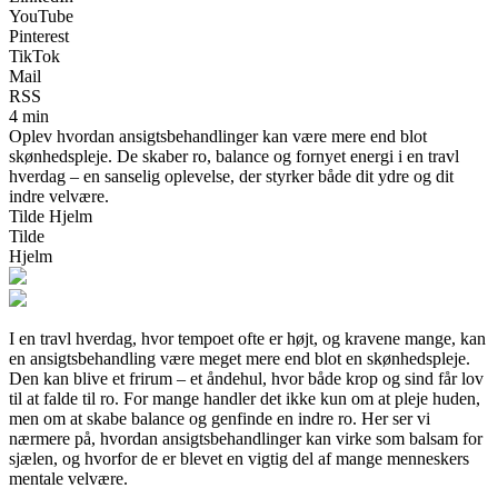
YouTube
Pinterest
TikTok
Mail
RSS
4 min
Oplev hvordan ansigtsbehandlinger kan være mere end blot
skønhedspleje. De skaber ro, balance og fornyet energi i en travl
hverdag – en sanselig oplevelse, der styrker både dit ydre og dit
indre velvære.
Tilde Hjelm
Tilde
Hjelm
I en travl hverdag, hvor tempoet ofte er højt, og kravene mange, kan
en ansigtsbehandling være meget mere end blot en skønhedspleje.
Den kan blive et frirum – et åndehul, hvor både krop og sind får lov
til at falde til ro. For mange handler det ikke kun om at pleje huden,
men om at skabe balance og genfinde en indre ro. Her ser vi
nærmere på, hvordan ansigtsbehandlinger kan virke som balsam for
sjælen, og hvorfor de er blevet en vigtig del af mange menneskers
mentale velvære.