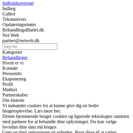
Indholdsoversigt
Indlæg
Galleri
Tekstunivers
Opdateringsstrøm
BehandlingsBladet.dk
Net Web
partner@netweb.dk
Kategorier
Behandlinger
Hvem er vi
Kontakt
Presseinfo
Eksponering
Profil
Mailnyt
Partnerskaber
Din historie
Vi indsamler cookies for at kunne give dig en bedre
brugeroplevelse. Læs mere her.
Denne hjemmeside bruger cookies og lignende teknologier sammen
med partnere for at behandle dine oplysninger. Du kan vælge
hvordan dine data må bruges
Gem og tilgå oplysninger på enheden. Brug disse til at vælge