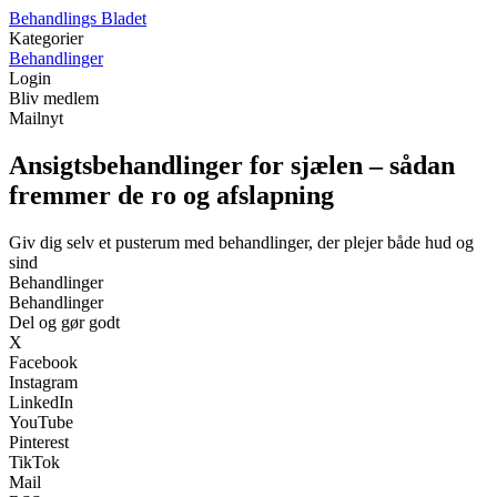
B
ehandlings
B
ladet
Kategorier
Behandlinger
Login
Bliv medlem
Mailnyt
Ansigtsbehandlinger for sjælen – sådan
fremmer de ro og afslapning
Giv dig selv et pusterum med behandlinger, der plejer både hud og
sind
Behandlinger
Behandlinger
Del og gør godt
X
Facebook
Instagram
LinkedIn
YouTube
Pinterest
TikTok
Mail