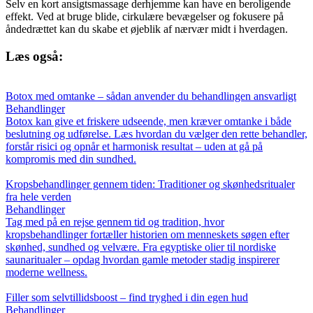
Selv en kort ansigtsmassage derhjemme kan have en beroligende
effekt. Ved at bruge blide, cirkulære bevægelser og fokusere på
åndedrættet kan du skabe et øjeblik af nærvær midt i hverdagen.
Læs også:
Botox med omtanke – sådan anvender du behandlingen ansvarligt
Behandlinger
Botox kan give et friskere udseende, men kræver omtanke i både
beslutning og udførelse. Læs hvordan du vælger den rette behandler,
forstår risici og opnår et harmonisk resultat – uden at gå på
kompromis med din sundhed.
Kropsbehandlinger gennem tiden: Traditioner og skønhedsritualer
fra hele verden
Behandlinger
Tag med på en rejse gennem tid og tradition, hvor
kropsbehandlinger fortæller historien om menneskets søgen efter
skønhed, sundhed og velvære. Fra egyptiske olier til nordiske
saunaritualer – opdag hvordan gamle metoder stadig inspirerer
moderne wellness.
Filler som selvtillidsboost – find tryghed i din egen hud
Behandlinger