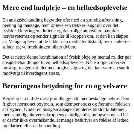
Mere end hudpleje – en helhedsoplevelse
En ansigtsbehandling begynder ofte med en grundig afrensning,
peeling og massage, men oplevelsen rækker langt ud over det
fysiske. Berøringen, duftene og den rolige atmosfære påvirker
nervesystemet og sender signaler til kroppen om, at den kan slappe
af. Mange oplever, at de falder i en meditativ tilstand, hvor tankerne
stilner, og vejrtrækningen bliver dybere.
Det er netop denne kombination af fysisk pleje og mental ro, der gør
ansigtsbehandlinger til en helhedsoplevelse. Når kroppen mærker
omsorg, reagerer sindet med at give slip – og det kan være en stærk
modvægt til hverdagens stress.
Berøringens betydning for ro og velvære
Berøring er et af de mest grundlæggende menneskelige behov. Den
frigiver hormonet oxytocin, som dæmper stress og fremmer følelsen
af tryghed. Under en ansigtsmassage stimuleres blodcirkulationen,
men samtidig aktiveres kroppens naturlige afslapningsrespons. Det
er derfor ikke overraskende, at mange beskriver en følelse af lethed
og klarhed efter en behandling.