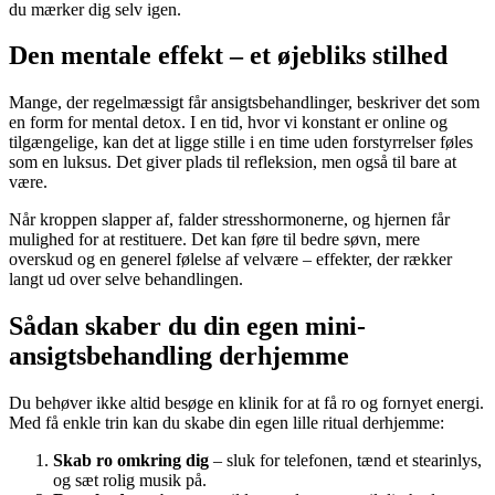
du mærker dig selv igen.
Den mentale effekt – et øjebliks stilhed
Mange, der regelmæssigt får ansigtsbehandlinger, beskriver det som
en form for mental detox. I en tid, hvor vi konstant er online og
tilgængelige, kan det at ligge stille i en time uden forstyrrelser føles
som en luksus. Det giver plads til refleksion, men også til bare at
være.
Når kroppen slapper af, falder stresshormonerne, og hjernen får
mulighed for at restituere. Det kan føre til bedre søvn, mere
overskud og en generel følelse af velvære – effekter, der rækker
langt ud over selve behandlingen.
Sådan skaber du din egen mini-
ansigtsbehandling derhjemme
Du behøver ikke altid besøge en klinik for at få ro og fornyet energi.
Med få enkle trin kan du skabe din egen lille ritual derhjemme:
Skab ro omkring dig
– sluk for telefonen, tænd et stearinlys,
og sæt rolig musik på.