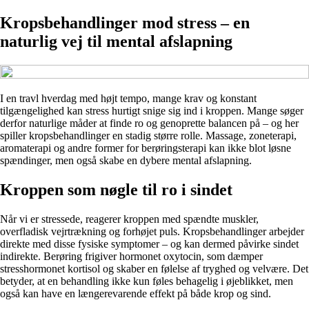
Kropsbehandlinger mod stress – en
naturlig vej til mental afslapning
I en travl hverdag med højt tempo, mange krav og konstant
tilgængelighed kan stress hurtigt snige sig ind i kroppen. Mange søger
derfor naturlige måder at finde ro og genoprette balancen på – og her
spiller kropsbehandlinger en stadig større rolle. Massage, zoneterapi,
aromaterapi og andre former for berøringsterapi kan ikke blot løsne
spændinger, men også skabe en dybere mental afslapning.
Kroppen som nøgle til ro i sindet
Når vi er stressede, reagerer kroppen med spændte muskler,
overfladisk vejrtrækning og forhøjet puls. Kropsbehandlinger arbejder
direkte med disse fysiske symptomer – og kan dermed påvirke sindet
indirekte. Berøring frigiver hormonet oxytocin, som dæmper
stresshormonet kortisol og skaber en følelse af tryghed og velvære. Det
betyder, at en behandling ikke kun føles behagelig i øjeblikket, men
også kan have en længerevarende effekt på både krop og sind.