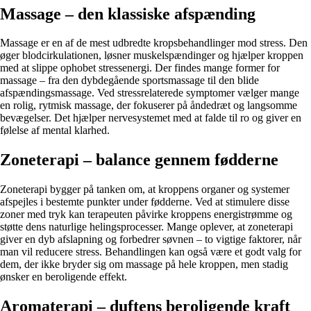
Massage – den klassiske afspænding
Massage er en af de mest udbredte kropsbehandlinger mod stress. Den
øger blodcirkulationen, løsner muskelspændinger og hjælper kroppen
med at slippe ophobet stressenergi. Der findes mange former for
massage – fra den dybdegående sportsmassage til den blide
afspændingsmassage. Ved stressrelaterede symptomer vælger mange
en rolig, rytmisk massage, der fokuserer på åndedræt og langsomme
bevægelser. Det hjælper nervesystemet med at falde til ro og giver en
følelse af mental klarhed.
Zoneterapi – balance gennem fødderne
Zoneterapi bygger på tanken om, at kroppens organer og systemer
afspejles i bestemte punkter under fødderne. Ved at stimulere disse
zoner med tryk kan terapeuten påvirke kroppens energistrømme og
støtte dens naturlige helingsprocesser. Mange oplever, at zoneterapi
giver en dyb afslapning og forbedrer søvnen – to vigtige faktorer, når
man vil reducere stress. Behandlingen kan også være et godt valg for
dem, der ikke bryder sig om massage på hele kroppen, men stadig
ønsker en beroligende effekt.
Aromaterapi – duftens beroligende kraft