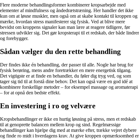
Flere moderne behandlingsformer kombinerer kropsarbejde med
elementer af mindfulness og åndedrætstræning. Her handler det ikke
kun om at løsne muskler, men også om at skabe kontakt til kroppen og
mærke, hvordan stress manifesterer sig fysisk. Ved at blive mere
bevidst om kroppens signaler kan man lære at reagere tidligere, før
stressen udvikler sig. Det gør kropsterapi til et redskab, der både lindrer
og forebygger.
Sådan vælger du den rette behandling
Der findes ikke én behandling, der passer til alle. Nogle har brug for
fysisk berøring, mens andre foretrækker en mere energetisk tilgang.
Det vigtigste er at finde en behandler, du føler dig tryg ved, og som
tager sig tid til at forstå dine behov. Det kan også være en god idé at
kombinere forskellige metoder – for eksempel massage og aromaterapi
– for at opnå den bedste effekt.
En investering i ro og velvære
Kropsbehandlinger er ikke en hurtig løsning på stress, men et redskab
til at genoprette balancen mellem krop og sind. Regelmæssige
behandlinger kan hjælpe dig med at mærke efter, trække vejret dybere
og finde ro midt i hverdagens krav. At give kroppen opmærksomhed er